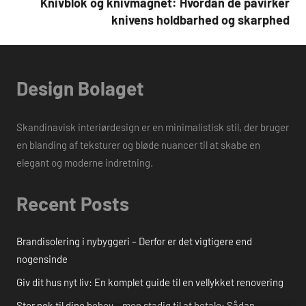
Knivblok og knivmagnet: Hvordan de påvirker
knivens holdbarhed og skarphed
Design Bolaget
Skandinavisk interiørdesign er en minimalistisk stil, der bruger
en blanding af teksturer og bløde nuancer til at skabe en
elegant og moderne indretning.
Recent Posts
Brandisolering i nybyggeri – Derfor er det vigtigere end
nogensinde
Giv dit hus nyt liv: En komplet guide til en vellykket renovering
Stor nok til dine behov – men stadig til at betale: Sådan