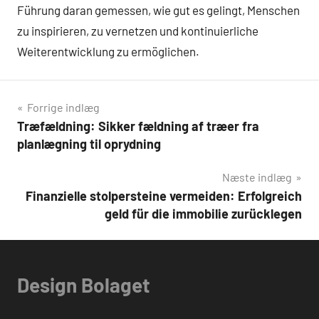
Führung daran gemessen, wie gut es gelingt, Menschen
zu inspirieren, zu vernetzen und kontinuierliche
Weiterentwicklung zu ermöglichen.
Indlægsnavigation
Forrige indlæg
Træfældning: Sikker fældning af træer fra
planlægning til oprydning
Næste indlæg
Finanzielle stolpersteine vermeiden: Erfolgreich
geld für die immobilie zurücklegen
Design Bolaget