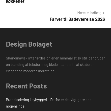
køkkenet
Næste indlæg
Farver til Badeværelse 2026
Design Bolaget
Skandinavisk interiørdesign er en minimalistisk stil, der bruger
en blanding af teksturer og bløde nuancer til at skabe en
elegant og moderne indretning.
Recent Posts
Brandisolering i nybyggeri – Derfor er det vigtigere end
nogensinde