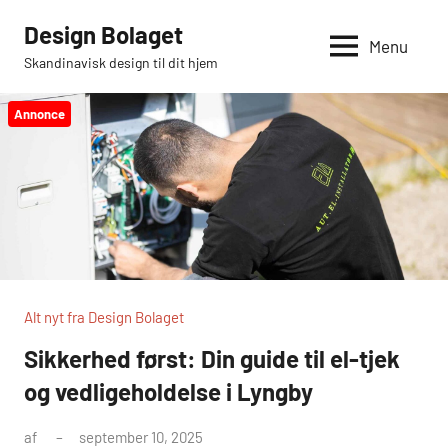
Videre
Design Bolaget
til
Menu
Skandinavisk design til dit hjem
indhold
Annonce
Alt nyt fra Design Bolaget
Sikkerhed først: Din guide til el-tjek
og vedligeholdelse i Lyngby
af
september 10, 2025