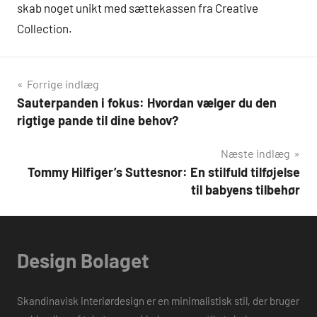
skab noget unikt med sættekassen fra Creative
Collection.
Indlægsnavigation
Forrige indlæg
Sauterpanden i fokus: Hvordan vælger du den
rigtige pande til dine behov?
Næste indlæg
Tommy Hilfiger’s Suttesnor: En stilfuld tilføjelse
til babyens tilbehør
Design Bolaget
Skandinavisk interiørdesign er en minimalistisk stil, der bruger