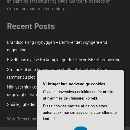
en blanding af teksturer og bløde nuancer til at skabe en
elegant og moderne indretning.
Recent Posts
Brandisolering i nybyggeri – Derfor er det vigtigere end
nogensinde
Giv dit hus nyt liv: En komplet guide til en vellykket renovering
Stor nok til dine behov – men stadig til at betale: Sådan
rammer du plet
Vi bruger kun nødvendige cookies
Når lyset slukker i utide: Alt du skal vide om akut hjælp fra en
Cookies anvendes udelukkende for at sikre,
døgnvagt elektriker
at hjemmesiden fungerer korrekt.
Små lejligheder bliver bedre med få gode secondhand-fund
Disse cookies sættes af os og slettes
automatisk, når din session slutter eller efter
WordPress tema: Harrison by ThemeZee.
kort tid.