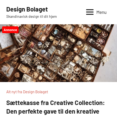
Videre
Design Bolaget
til
Menu
Skandinavisk design til dit hjem
indhold
Annonce
Alt nyt fra Design Bolaget
Sættekasse fra Creative Collection:
Den perfekte gave til den kreative