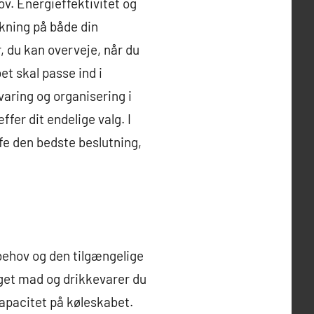
ov. Energieffektivitet og
rkning på både din
 du kan overveje, når du
et skal passe ind i
aring og organisering i
fer dit endelige valg. I
ffe den bedste beslutning,
 behov og den tilgængelige
eget mad og drikkevarer du
apacitet på køleskabet.