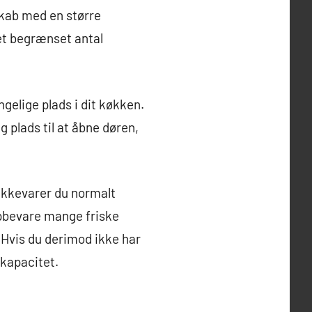
eskab med en større
 et begrænset antal
ngelige plads i dit køkken.
g plads til at åbne døren,
ikkevarer du normalt
opbevare mange friske
 Hvis du derimod ikke har
kapacitet.