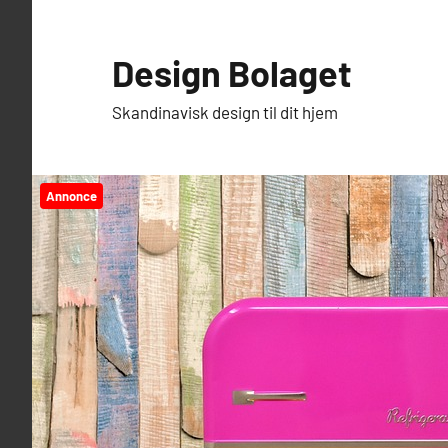
Videre
til
Design Bolaget
indhold
Skandinavisk design til dit hjem
Annonce