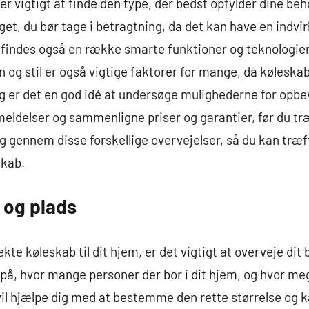
r vigtigt at finde den type, der bedst opfylder dine beh
get, du bør tage i betragtning, da det kan have en indvi
findes også en række smarte funktioner og teknologier,
 og stil er også vigtige faktorer for mange, da køleskab
 er det en god idé at undersøge mulighederne for opbev
ldelser og sammenligne priser og garantier, før du træf
dig gennem disse forskellige overvejelser, så du kan træ
skab.
 og plads
kte køleskab til dit hjem, er det vigtigt at overveje dit
 på, hvor mange personer der bor i dit hjem, og hvor m
il hjælpe dig med at bestemme den rette størrelse og k