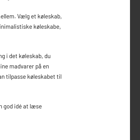
mellem. Vælg et køleskab,
inimalistiske køleskabe,
.
g i det køleskab, du
 dine madvarer på en
n tilpasse køleskabet til
n god idé at læse