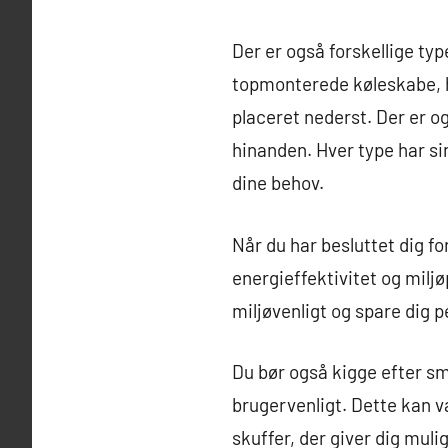
Der er også forskellige ty
topmonterede køleskabe, h
placeret nederst. Der er o
hinanden. Hver type har sin
dine behov.
Når du har besluttet dig fo
energieffektivitet og milj
miljøvenligt og spare dig p
Du bør også kigge efter sm
brugervenligt. Dette kan v
skuffer, der giver dig mu