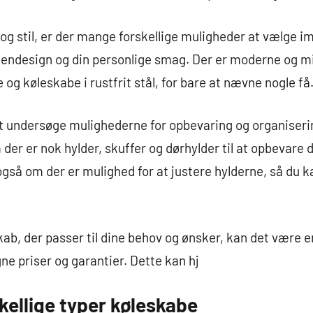
og stil, er der mange forskellige muligheder at vælge i
kkendesign og din personlige smag. Der er moderne og m
og køleskabe i rustfrit stål, for bare at nævne nogle få
at undersøge mulighederne for opbevaring og organiserin
 der er nok hylder, skuffer og dørhylder til at opbevare
så om der er mulighed for at justere hylderne, så du ka
kab, der passer til dine behov og ønsker, kan det være e
e priser og garantier. Dette kan hj
kellige typer køleskabe