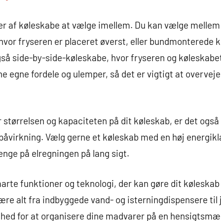
per af køleskabe at vælge imellem. Du kan vælge mellem 
vor fryseren er placeret øverst, eller bundmonterede k
gså side-by-side-køleskabe, hvor fryseren og køleskabet
e egne fordele og ulemper, så det er vigtigt at overveje
r størrelsen og kapaciteten på dit køleskab, er det også 
øpåvirkning. Vælg gerne et køleskab med en høj energikl
enge på elregningen på lang sigt.
arte funktioner og teknologi, der kan gøre dit køleska
ære alt fra indbyggede vand- og isterningdispensere til 
lighed for at organisere dine madvarer på en hensigtsm