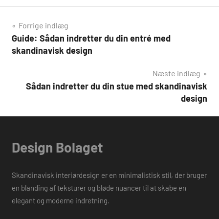
Indlægsnavigation
Forrige indlæg
Guide: Sådan indretter du din entré med
skandinavisk design
Næste indlæg
Sådan indretter du din stue med skandinavisk
design
Design Bolaget
Skandinavisk interiørdesign er en minimalistisk stil, der bruger
en blanding af teksturer og bløde nuancer til at skabe en
elegant og moderne indretning.