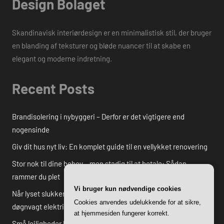
Design Bolaget
Skandinavisk interiørdesign er en minimalistisk stil, der bruger
en blanding af teksturer og bløde nuancer til at skabe en
elegant og moderne indretning.
Recent Posts
Brandisolering i nybyggeri – Derfor er det vigtigere end
nogensinde
Giv dit hus nyt liv: En komplet guide til en vellykket renovering
Stor nok til dine behov – men stadig til at betale: Sådan
rammer du plet
Vi bruger kun nødvendige cookies
Når lyset slukker i utide: Alt du skal vide om akut hjælp fra en
Cookies anvendes udelukkende for at sikre,
døgnvagt elektriker
at hjemmesiden fungerer korrekt.
Små lejligheder bliver bedre med få gode secondhand-fund