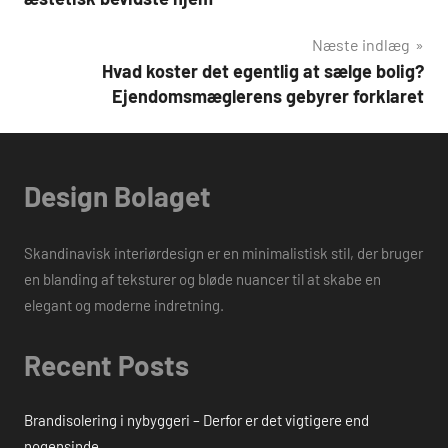
Næste indlæg
Hvad koster det egentlig at sælge bolig?
Ejendomsmæglerens gebyrer forklaret
Design Bolaget
Skandinavisk interiørdesign er en minimalistisk stil, der bruger
en blanding af teksturer og bløde nuancer til at skabe en
elegant og moderne indretning.
Recent Posts
Brandisolering i nybyggeri – Derfor er det vigtigere end
nogensinde