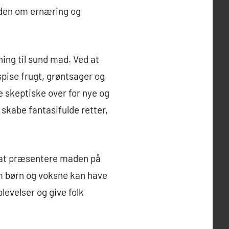
den om ernæring og
ing til sund mad. Ved at
spise frugt, grøntsager og
e skeptiske over for nye og
skabe fantasifulde retter,
 at præsentere maden på
m børn og voksne kan have
evelser og give folk