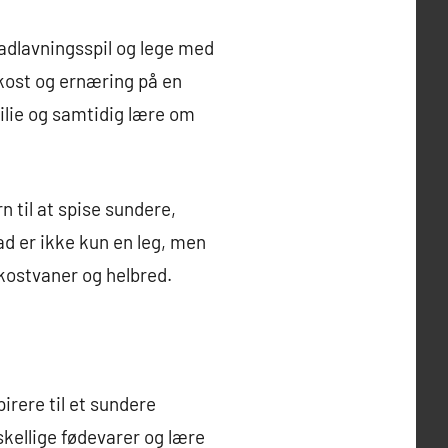
madlavningsspil og lege med
ost og ernæring på en
lie og samtidig lære om
 til at spise sundere,
d er ikke kun en leg, men
 kostvaner og helbred.
rere til et sundere
skellige fødevarer og lære