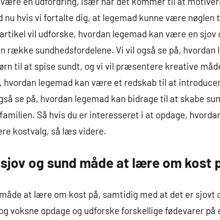
r være en udfordring, især når det kommer til at motiver
 nu hvis vi fortalte dig, at legemad kunne være nøglen til
artikel vil udforske, hvordan legemad kan være en sjov
en række sundhedsfordelene. Vi vil også se på, hvorda
ørn til at spise sundt, og vi vil præsentere kreative må
, hvordan legemad kan være et redskab til at introduce
også se på, hvordan legemad kan bidrage til at skabe s
e familien. Så hvis du er interesseret i at opdage, hvor
e kostvalg, så læs videre.
jov og sund måde at lære om kost 
måde at lære om kost på, samtidig med at det er sjovt 
g voksne opdage og udforske forskellige fødevarer på 