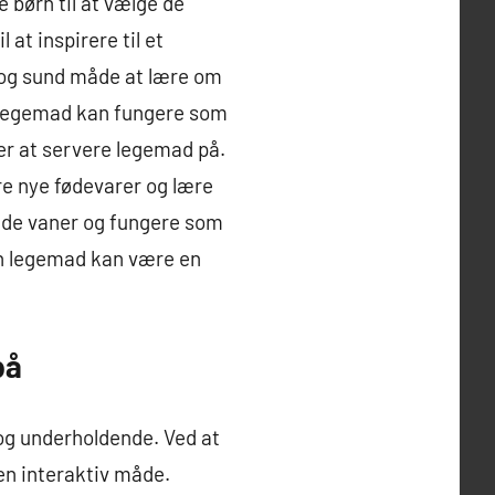
e børn til at vælge de
 at inspirere til et
 og sund måde at lære om
n legemad kan fungere som
der at servere legemad på.
re nye fødevarer og lære
unde vaner og fungere som
dan legemad kan være en
på
og underholdende. Ved at
en interaktiv måde.