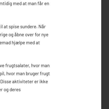
amtidig med at man får en
il at spise sundere. Når
rige og åbne over for nye
egemad hjælpe med at
e frugtsalater, hvor man
pil, hvor man bruger frugt
Disse aktiviteter er ikke
er og deres