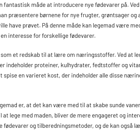
fantastisk måde at introducere nye fødevarer på. Ved 
an præsentere børnene for nye frugter, grøntsager og 
ville have prøvet. På denne måde kan legemad være med 
n interesse for forskellige fødevarer.
om et redskab til at lære om næringsstoffer. Ved at
der indeholder proteiner, kulhydrater, fedtstoffer og vi
at spise en varieret kost, der indeholder alle disse næri
egemad er, at det kan være med til at skabe sunde vaner
til at lege med maden, bliver de mere engageret og inter
e fødevarer og tilberedningsmetoder, og de kan også læ