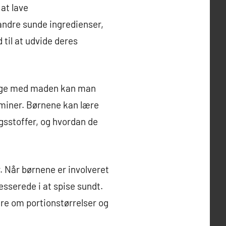
at lave
andre sunde ingredienser,
til at udvide deres
 lege med maden kan man
taminer. Børnene kan lære
ngsstoffer, og hvordan de
. Når børnene er involveret
esserede i at spise sundt.
re om portionstørrelser og