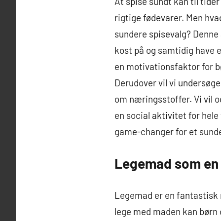
At spise sundt kan til tide
rigtige fødevarer. Men hvad
sundere spisevalg? Denne 
kost på og samtidig have 
en motivationsfaktor for b
Derudover vil vi undersøge
om næringsstoffer. Vi vil 
en social aktivitet for hel
game-changer for et sunder
Legemad som en s
Legemad er en fantastisk 
lege med maden kan børn o