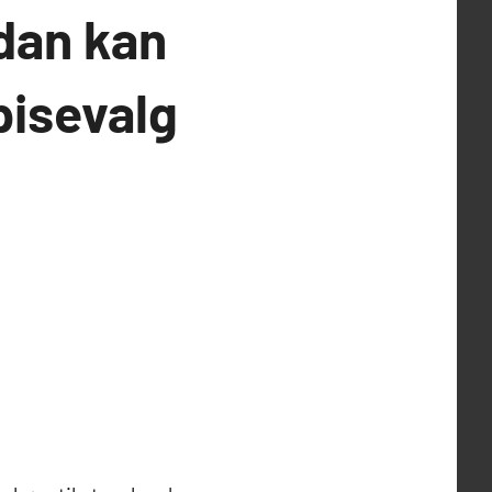
ådan kan
pisevalg