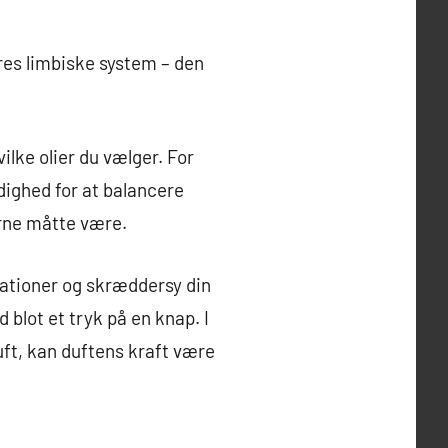
ores limbiske system – den
vilke olier du vælger. For
ighed for at balancere
erne måtte være.
ationer og skræddersy din
blot et tryk på en knap. I
luft, kan duftens kraft være