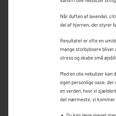
vandfri olie nebulizer bri
Når duften af lavendel, ci
del af hjernen, der styrer f
Resultatet er ofte en umidd
mange storbyboere bliver 
stress og skabe små øjebli
Med en olie nebulizer kan
egen personlige oase, der 
en verden, hvor vi sjældent
det nærmeste, vi kommer n
Du kan læse meget me