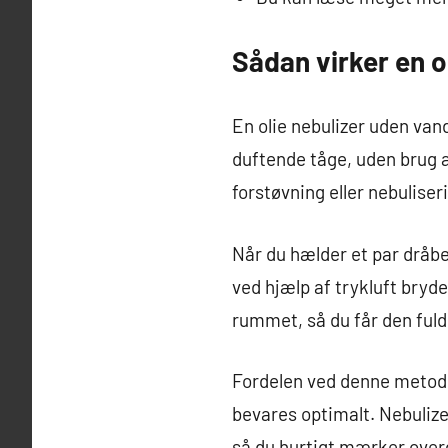
Sådan virker en o
En olie nebulizer uden van
duftende tåge, uden brug a
forstøvning eller nebuliser
Når du hælder et par dråber
ved hjælp af trykluft bryd
rummet, så du får den fuld
Fordelen ved denne metode 
bevares optimalt. Nebulize
så du hurtigt mærker over