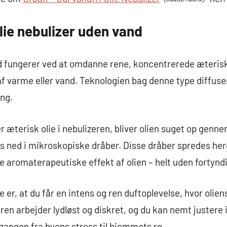
lie nebulizer uden vand
d fungerer ved at omdanne rene, koncentrerede æteriske 
f varme eller vand. Teknologien bag denne type diffuser
ing.
 æterisk olie i nebulizeren, bliver olien suget op gennem
es ned i mikroskopiske dråber. Disse dråber spredes here
e aromaterapeutiske effekt af olien – helt uden fortynd
er, at du får en intens og ren duftoplevelse, hvor olie
ren arbejder lydløst og diskret, og du kan nemt justere 
gangen fra byens stress til hjemmets ro.