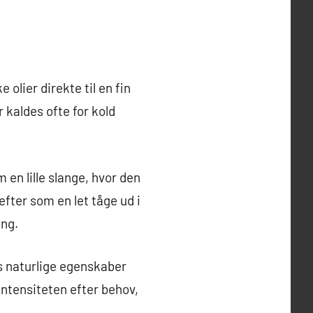
olier direkte til en fin
 kaldes ofte for kold
 en lille slange, hvor den
fter som en let tåge ud i
ing.
ns naturlige egenskaber
intensiteten efter behov,