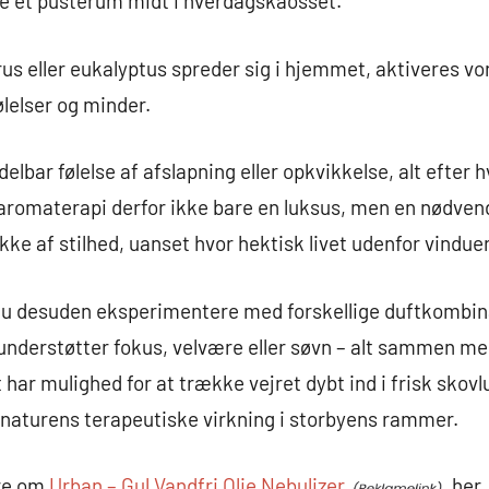
nge et pusterum midt i hverdagskaosset.
trus eller eukalyptus spreder sig i hjemmet, aktiveres v
ølelser og minder.
elbar følelse af afslapning eller opkvikkelse, alt efter h
aromaterapi derfor ikke bare en luksus, men en nødvend
kke af stilhed, uanset hvor hektisk livet udenfor vindu
 du desuden eksperimentere med forskellige duftkombin
understøtter fokus, velvære eller søvn – alt sammen med 
 har mulighed for at trække vejret dybt ind i frisk skov
aturens terapeutiske virkning i storbyens rammer.
re om
Urban – Gul Vandfri Olie Nebulizer
her.