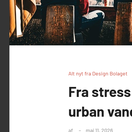
Alt nyt fra Design Bolaget
Fra stress
urban vand
af
maj 11, 2026