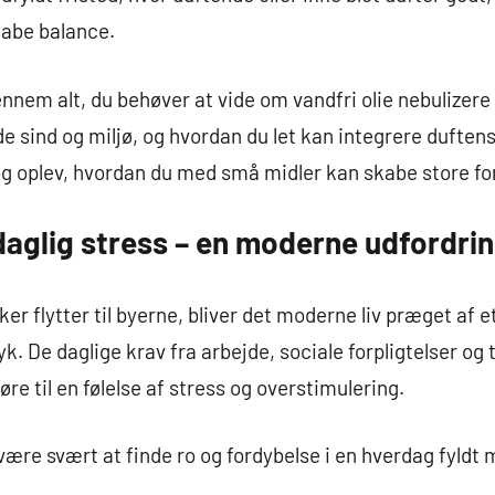
kabe balance.
nnem alt, du behøver at vide om vandfri olie nebulizere –
e sind og miljø, og hvordan du let kan integrere duftens k
, og oplev, hvordan du med små midler kan skabe store fo
 daglig stress – en moderne udfordri
er flytter til byerne, bliver det moderne liv præget af 
. De daglige krav fra arbejde, sociale forpligtelser og 
øre til en følelse af stress og overstimulering.
være svært at finde ro og fordybelse i en hverdag fyldt 