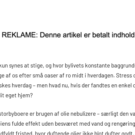
kun synes at stige, og hvor bylivets konstante baggrund
af os efter små oaser af ro midt i hverdagen. Stress o
kes hverdag – men hvad nu, hvis der fandtes en enkel 
dit eget hjem?
torbyboere er brugen af olie nebulizere – særligt den v
iens fulde effekt uden besværet med vand og rengøring.
redfyldt fristed, hvor duftende olier ikke blot dufter god