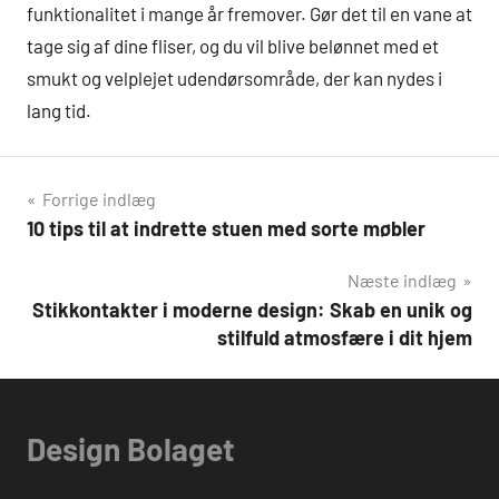
funktionalitet i mange år fremover. Gør det til en vane at
tage sig af dine fliser, og du vil blive belønnet med et
smukt og velplejet udendørsområde, der kan nydes i
lang tid.
Indlægsnavigation
Forrige indlæg
10 tips til at indrette stuen med sorte møbler
Næste indlæg
Stikkontakter i moderne design: Skab en unik og
stilfuld atmosfære i dit hjem
Design Bolaget