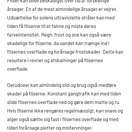
Fliser kan blive beskadiget over tid af forskellige
årsager. En af de mest almindelige årsager er vejret.
Udsættelse for solens ultraviolette stråler kan med
tiden få fliserne til at falme og miste deres
farveintensitet. Regn, frost og sne kan også være
skadelige for fliserne, da vandet kan trænge ind i
flisernes overflade og forårsage frostskader. Dette kan
resultere i revner og afskalninger på flisernes
overflade.
Derudover kan almindelig slid og brug også medføre
skader på fliserne. Konstant gangtrafik kan med tiden
slide flisernes overflade ned og gøre dem matte og ru.
Hvis fliserne ikke rengøres regelmæssigt, kan snavs og
alger også sætte sig fast i flisernes overflade og med
tiden forårsage pletter og misfarvninger.