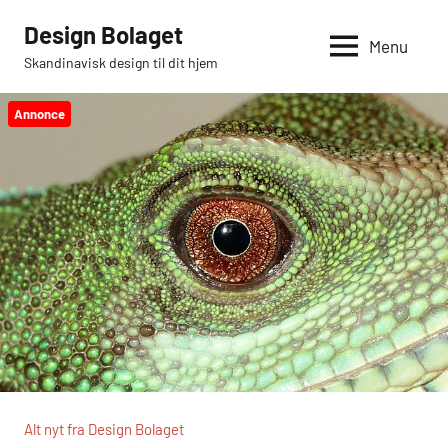
Videre
Design Bolaget
til
Menu
Skandinavisk design til dit hjem
indhold
Annonce
Alt nyt fra Design Bolaget