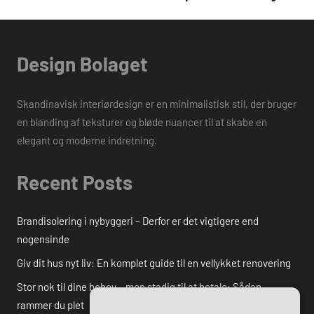
Design Bolaget
Skandinavisk interiørdesign er en minimalistisk stil, der bruger
en blanding af teksturer og bløde nuancer til at skabe en
elegant og moderne indretning.
Recent Posts
Brandisolering i nybyggeri – Derfor er det vigtigere end
nogensinde
Giv dit hus nyt liv: En komplet guide til en vellykket renovering
Stor nok til dine behov – men stadig til at betale: Sådan
rammer du plet