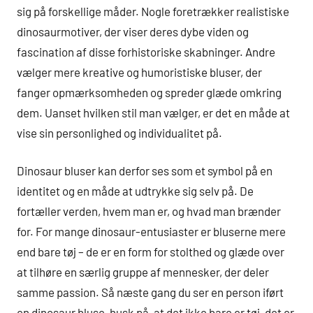
sig på forskellige måder. Nogle foretrækker realistiske
dinosaurmotiver, der viser deres dybe viden og
fascination af disse forhistoriske skabninger. Andre
vælger mere kreative og humoristiske bluser, der
fanger opmærksomheden og spreder glæde omkring
dem. Uanset hvilken stil man vælger, er det en måde at
vise sin personlighed og individualitet på.
Dinosaur bluser kan derfor ses som et symbol på en
identitet og en måde at udtrykke sig selv på. De
fortæller verden, hvem man er, og hvad man brænder
for. For mange dinosaur-entusiaster er bluserne mere
end bare tøj – de er en form for stolthed og glæde over
at tilhøre en særlig gruppe af mennesker, der deler
samme passion. Så næste gang du ser en person iført
en dinosaur bluse, husk på, at det ikke bare er tøj, det er