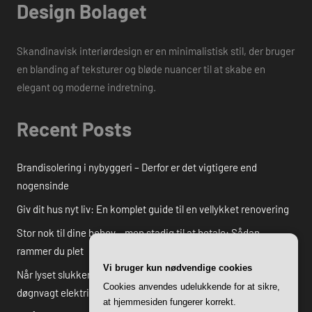
Design Bolaget
Skandinavisk interiørdesign er en minimalistisk stil, der bruger
en blanding af teksturer og bløde nuancer til at skabe en
elegant og moderne indretning.
Recent Posts
Brandisolering i nybyggeri – Derfor er det vigtigere end
nogensinde
Giv dit hus nyt liv: En komplet guide til en vellykket renovering
Stor nok til dine behov – men stadig til at betale: Sådan
rammer du plet
Vi bruger kun nødvendige cookies
Når lyset slukker i utide: Alt du skal vide om akut hjælp fra en
Cookies anvendes udelukkende for at sikre,
døgnvagt elektriker
at hjemmesiden fungerer korrekt.