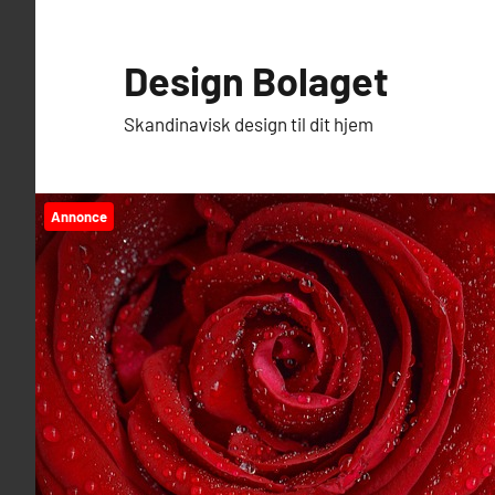
Videre
til
Design Bolaget
indhold
Skandinavisk design til dit hjem
Annonce