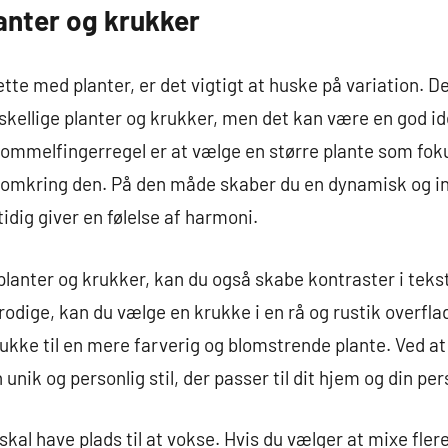
lanter og krukker
tte med planter, er det vigtigt at huske på variation. Der
kellige planter og krukker, men det kan være en god id
tommelfingerregel er at vælge en større plante som foku
 omkring den. På den måde skaber du en dynamisk og i
ig giver en følelse af harmoni.
 planter og krukker, kan du også skabe kontraster i teks
frodige, kan du vælge en krukke i en rå og rustik overf
rukke til en mere farverig og blomstrende plante. Ved at
nik og personlig stil, der passer til dit hjem og din pe
skal have plads til at vokse. Hvis du vælger at mixe fle