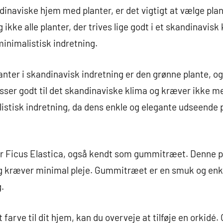
ndinaviske hjem med planter, er det vigtigt at vælge plant
ig ikke alle planter, der trives lige godt i et skandinavisk
 minimalistisk indretning.
anter i skandinavisk indretning er den grønne plante, 
sser godt til det skandinaviske klima og kræver ikke m
listisk indretning, da dens enkle og elegante udseende p
r Ficus Elastica, også kendt som gummitræet. Denne pla
g kræver minimal pleje. Gummitræet er en smuk og enke
g.
dt farve til dit hjem, kan du overveje at tilføje en orkidé