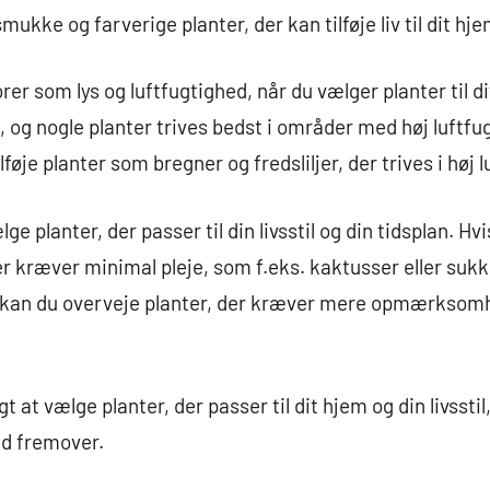
kke og farverige planter, der kan tilføje liv til dit hje
er som lys og luftfugtighed, når du vælger planter til d
 og nogle planter trives bedst i områder med høj luftfug
føje planter som bregner og fredsliljer, der trives i høj 
lge planter, der passer til din livsstil og din tidsplan. Hv
er kræver minimal pleje, som f.eks. kaktusser eller sukk
ter, kan du overveje planter, der kræver mere opmærksomh
igt at vælge planter, der passer til dit hjem og din livsst
id fremover.