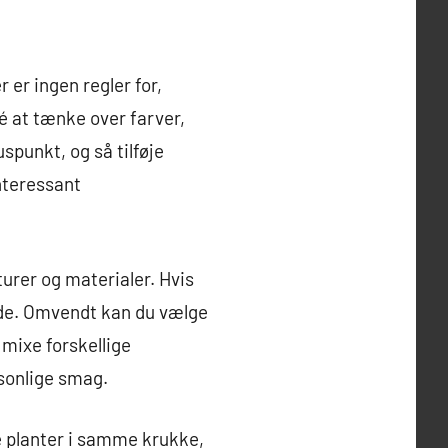
 er ingen regler for,
é at tænke over farver,
spunkt, og så tilføje
nteressant
turer og materialer. Hvis
lade. Omvendt kan du vælge
 mixe forskellige
rsonlige smag.
re planter i samme krukke,