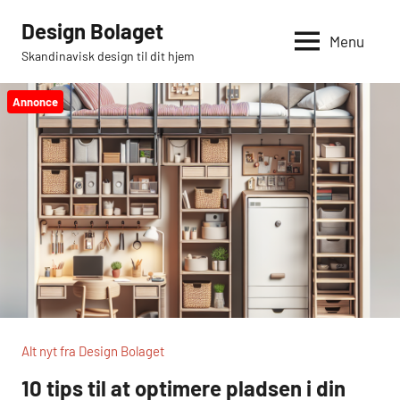
Videre
Design Bolaget
til
Menu
Skandinavisk design til dit hjem
indhold
Annonce
Alt nyt fra Design Bolaget
10 tips til at optimere pladsen i din