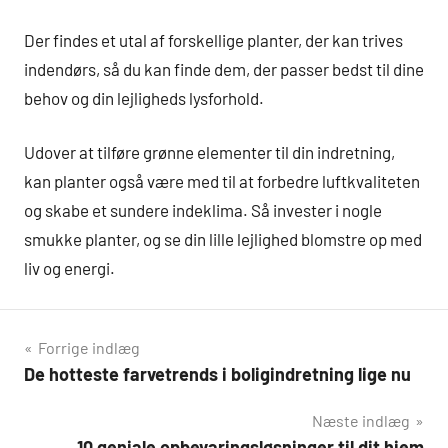
Der findes et utal af forskellige planter, der kan trives
indendørs, så du kan finde dem, der passer bedst til dine
behov og din lejligheds lysforhold.
Udover at tilføre grønne elementer til din indretning,
kan planter også være med til at forbedre luftkvaliteten
og skabe et sundere indeklima. Så invester i nogle
smukke planter, og se din lille lejlighed blomstre op med
liv og energi.
Indlægsnavigation
Forrige indlæg
De hotteste farvetrends i boligindretning lige nu
Næste indlæg
10 geniale opbevaringsløsninger til dit hjem