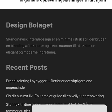
Design Bolaget
Skandinavisk interiørdesign er en minimalistisk stil, der bruger
en blanding af teksturer og bløde nuancer til at skabe en
elegant og moderne indretning.
Recent Posts
Brandisolering i nybyggeri – Derfor er det vigtigere end
nogensinde
Giv dit hus nyt liv: En komplet guide til en vellykket renovering
Stor nok til dine behov – men stadig til at betale: Sådan
rammer du plet