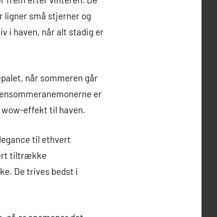
er ligner små stjerner og
v i haven, når alt stadig er
epalet, når sommeren går
id. Sensommeranemonerne er
 wow-effekt til haven.
egance til ethvert
rt tiltrække
. De trives bedst i