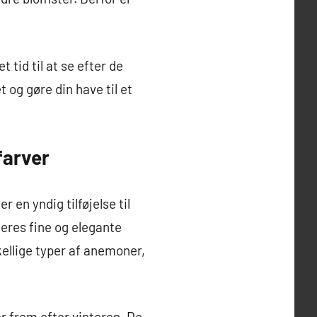
 tid til at se efter de
 og gøre din have til et
farver
 en yndig tilføjelse til
eres fine og elegante
ellige typer af anemoner,
er frem efter vinteren. De