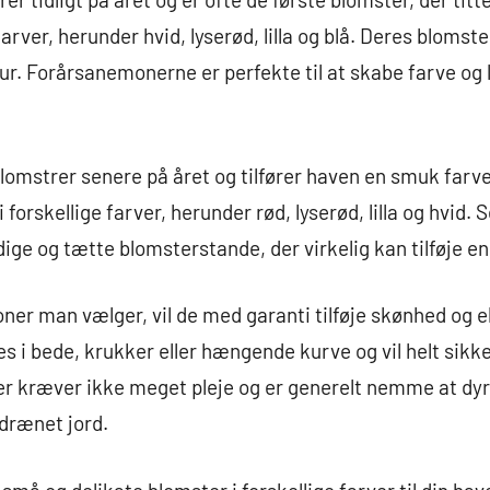
arver, herunder hvid, lyserød, lilla og blå. Deres blomst
tur. Forårsanemonerne er perfekte til at skabe farve og li
strer senere på året og tilfører haven en smuk farv
forskellige farver, herunder rød, lyserød, lilla og hv
ige og tætte blomsterstande, der virkelig kan tilføje en
er man vælger, vil de med garanti tilføje skønhed og el
 i bede, krukker eller hængende kurve og vil helt sikke
ræver ikke meget pleje og er generelt nemme at dyrke
drænet jord.