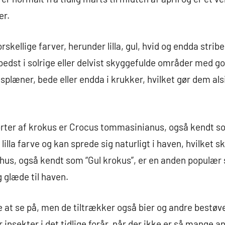
er.
ellige farver, herunder lilla, gul, hvid og endda stribe
edst i solrige eller delvist skyggefulde områder med go
plæner, bede eller endda i krukker, hvilket gør dem alsi
orter af krokus er Crocus tommasinianus, også kendt 
 lilla farve og kan sprede sig naturligt i haven, hvilket
us, også kendt som “Gul krokus”, er en anden populær s
g glæde til haven.
at se på, men de tiltrækker også bier og andre bestøve
for insekter i det tidlige forår, når der ikke er så mange 