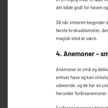
det både godt for haven og
Så når vinteren begynder at
første krokusblomster, der 
magisk sted at være.
4. Anemoner – små
Anemoner er små og delikate
enhver have og kan virkel
udseende, og de har en uni
herunder forårsanemoner
Forårsanemonerne blomstrer