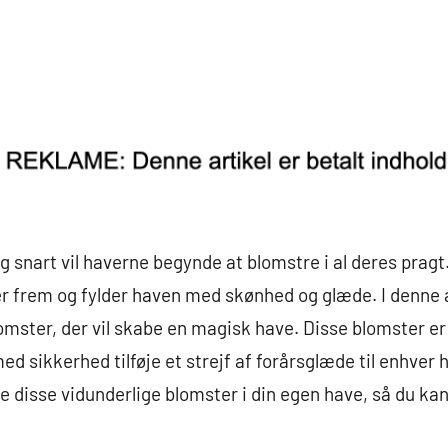
og snart vil haverne begynde at blomstre i al deres pragt
r frem og fylder haven med skønhed og glæde. I denne ar
omster, der vil skabe en magisk have. Disse blomster er
med sikkerhed tilføje et strejf af forårsglæde til enhver 
ante disse vidunderlige blomster i din egen have, så du k