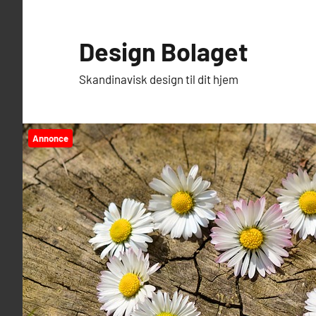
Videre
til
Design Bolaget
indhold
Skandinavisk design til dit hjem
Annonce