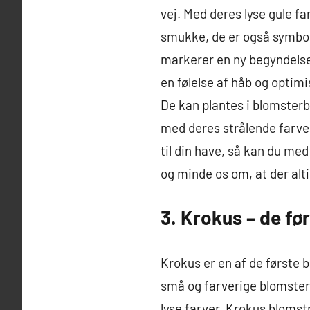
vej. Med deres lyse gule fa
smukke, de er også symbol
markerer en ny begyndelse o
en følelse af håb og opti
De kan plantes i blomster
med deres strålende farver 
til din have, så kan du med
og minde os om, at der alti
3. Krokus – de fø
Krokus er en af de første b
små og farverige blomster
lyse farver. Krokus blomstr