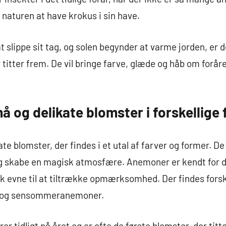
 naturen at have krokus i sin have.
 slippe sit tag, og solen begynder at varme jorden, er det
titter frem. De vil bringe farve, glæde og håb om foråret
 og delikate blomster i forskellige 
 blomster, der findes i et utal af farver og former. De er
ig skabe en magisk atmosfære. Anemoner er kendt for d
k evne til at tiltrække opmærksomhed. Der findes forsk
 og sensommeranemoner.
 tidligt på året og er ofte de første blomster, der titt