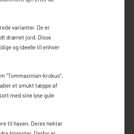
rede varianter. De er
dt drænet jord. Disse
dige og ideelle til enhver
som “Tommasinian-krokus”.
 skaber et smukt tæppe af
ort med sine lyse gule
re til haven. Deres nektar
andre blomster. Derfor er