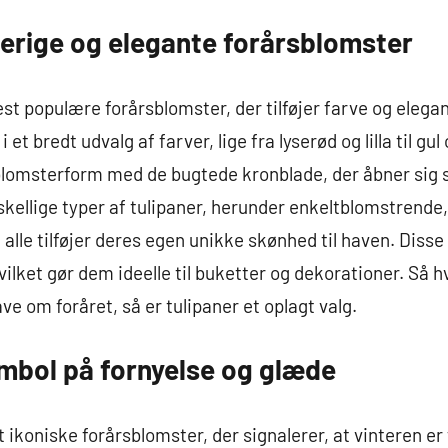
rverige og elegante forårsblomster
st populære forårsblomster, der tilføjer farve og elegan
 bredt udvalg af farver, lige fra lyserød og lilla til gul
 blomsterform med de bugtede kronblade, der åbner sig 
rskellige typer af tulipaner, herunder enkeltblomstrend
 alle tilføjer deres egen unikke skønhed til haven. Diss
lket gør dem ideelle til buketter og dekorationer. Så hv
ave om foråret, så er tulipaner et oplagt valg.
symbol på fornyelse og glæde
t ikoniske forårsblomster, der signalerer, at vinteren er f