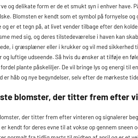
rve og delikate form er de et smukt syn i enhver have. På
ske. Blomsten er kendt som et symbol på fornyelse og 
g er et tegn på, at livet vender tilbage efter den kolde 
misme med sig, og deres tilstedeværelse i haven kan sk
bede, i græsplæner eller i krukker og vil med sikkerh
og luftige udseende. Så hvis du ønsker at tilføje en føl
 fordel plante påskeliljer. De vil bringe lys og energi ti
d er håb og nye begyndelser, selv efter de mørkeste tide
rste blomster, der titter frem efter v
lomster, der titter frem efter vinteren og signalerer be
 er kendt for deres evne til at vokse op gennem sneen
er normalt fra tidlig marts til midten af april og er et 