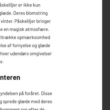
skeliljer er ikke kun
glæde. Deres blomstring
vinter. Påskeliljer bringer
abe en magisk atmosfære.
ed tiltrække opmærksomhed
else af fornyelse og glæde
l enhver udendørs omgivelser
r.
interen
gyndelsen på foråret. Disse
 og sprede glæde med deres
velkomment syn efter de