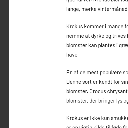
lange, mørke vintermåned
Krokus kommer i mange forsk
nemme at dyrke og trives b
blomster kan plantes i græs
have.
En af de mest populære s
Denne sort er kendt for sin
blomster. Crocus chrysanth
blomster, der bringer lys o
Krokus er ikke kun smukke 
er en vigtig kilde til føde 